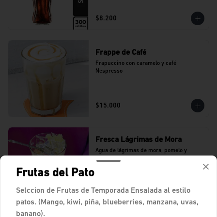
$8.200
Frappe de Café
Frapuccino con caramelo y café 
Nespresso
$15.000
Fresca Lágrimas de Mora
Agua de lágrimas de mora, pomelo y 
hierbabuena.
Frutas del Pato
Selccion de Frutas de Temporada Ensalada al estilo
$15.100
patos. (Mango, kiwi, piña, blueberries, manzana, uvas,
banano).