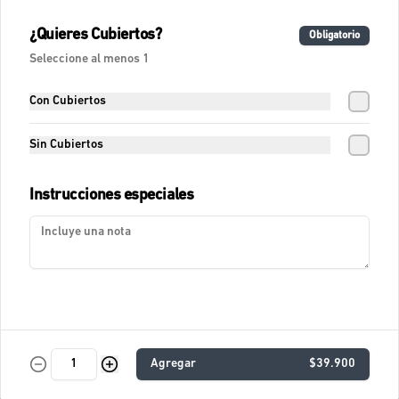
Fresca Sandia Tónica
¿Quieres Cubiertos?
Obligatorio
Agua fresca con tónica, sandía, lágrimas 
felices de naranja y romero.
Seleccione al menos 1
Con Cubiertos
$11.400
Sin Cubiertos
Fresca Tamarindo Tropical
Instrucciones especiales
Agua de tamarindo.
$10.900
Fresca de Lychees
Fresca con Lychees, fresas y toques 
Agregar
$39.900
cítricos.