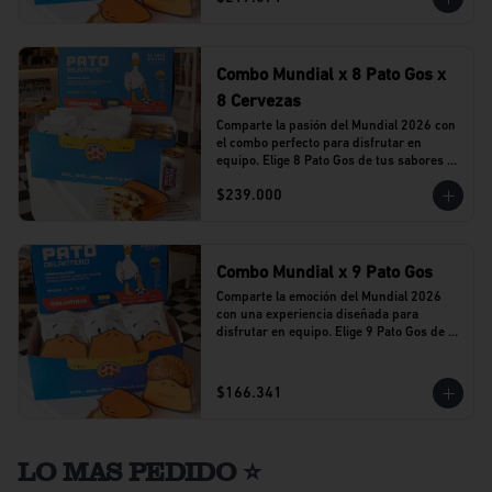
Combo Mundial x 8 Pato Gos x
8 Cervezas
Comparte la pasión del Mundial 2026 con 
el combo perfecto para disfrutar en 
equipo. Elige 8 Pato Gos de tus sabores 
favoritos y acompáñalos con 8 cervezas 
$239.000
Stella Artois en lata.
Combo Mundial x 9 Pato Gos
Comparte la emoción del Mundial 2026 
con una experiencia diseñada para 
disfrutar en equipo. Elige 9 Pato Gos de tu 
sabor favorito y vive cada partido 
acompañado del sabor que caracteriza a 
Al Agua Patos.
$166.341
LO MAS PEDIDO ⭐