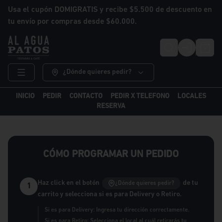
Usa el cupón DOMIGRATIS y recibe $5.500 de descuento en
tu envío por compras desde $60.000.
Login
¿Dónde quieres pedir?
INICIO
PEDIR
CONTACTO
PEDIR X TELEFONO
LOCALES
RESERVA
CÓMO PROGRAMAR UN PEDIDO
Haz click en el botón
de tu
¿Dónde quieres pedir?
1
carrito y selecciona si es para Delivery o Retiro.
Si es para Delivery: Ingresa tu dirección correctamente.
Si es para Retiro: Selecciona el local al cuál retirarás tu