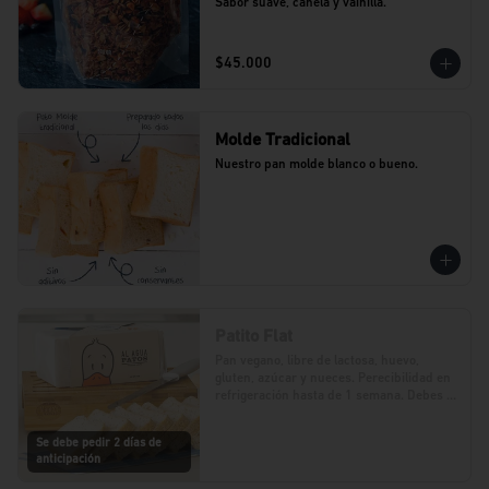
Sabor suave, canela y vainilla.
$45.000
Molde Tradicional
Nuestro pan molde blanco o bueno.
Patito Flat
Pan vegano, libre de lactosa, huevo, 
gluten, azúcar y nueces. Perecibilidad en 
refrigeración hasta de 1 semana. Debes 
realizar tu pedido con 2 días de 
anticipación.
Se debe pedir 2 días de
anticipación