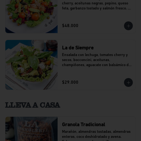
cherry, aceitunas negras, pepino, queso 
feta, garbanzo tostado y salmón fresco. 
Con un toque de perejil.
$48.000
La de Siempre
Ensalada con lechuga, tomates cherry y 
secos, bocconcini, aceitunas, 
champiñones, aguacate con balsámico de 
agraz y pesto.
$29.000
LLEVA A CASA
Granola Tradicional
Marañón, almendras tostadas, almendras 
enteras, coco deshidratado y avena. 