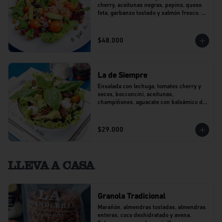
cherry, aceitunas negras, pepino, queso 
feta, garbanzo tostado y salmón fresco. 
Con un toque de perejil.
$48.000
La de Siempre
Ensalada con lechuga, tomates cherry y 
secos, bocconcini, aceitunas, 
champiñones, aguacate con balsámico de 
agraz y pesto.
$29.000
LLEVA A CASA
Granola Tradicional
Marañón, almendras tostadas, almendras 
enteras, coco deshidratado y avena. 