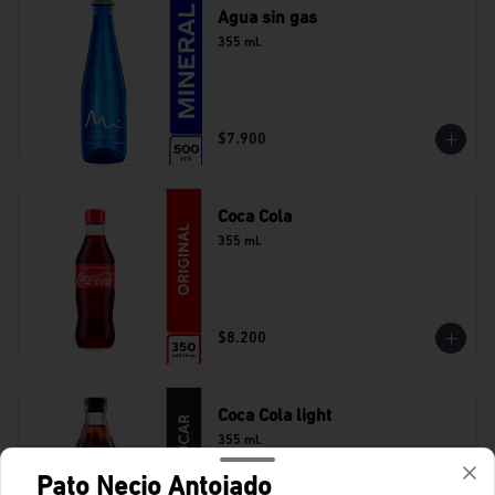
Agua sin gas
355 ml.
$7.900
Coca Cola
355 ml.
$8.200
Coca Cola light
355 ml.
Pato Necio Antojado