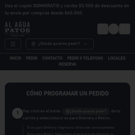
Usa el cupón DOMIGRATIS y recibe $5.500 de descuento en
tu envío por compras desde $60.000.
Login
¿Dónde quieres pedir?
INICIO
PEDIR
CONTACTO
PEDIR X TELEFONO
LOCALES
RESERVA
CÓMO PROGRAMAR UN PEDIDO
Haz click en el botón
de tu
¿Dónde quieres pedir?
1
carrito y selecciona si es para Delivery o Retiro.
Si es para Delivery: Ingresa tu dirección correctamente.
Si es para Retiro: Selecciona el local al cuál retirarás tu