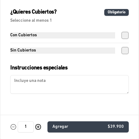
Fresca Sandia Tónica
¿Quieres Cubiertos?
Obligatorio
Agua fresca con tónica, sandía, lágrimas 
felices de naranja y romero.
Seleccione al menos 1
Con Cubiertos
$11.400
Sin Cubiertos
Fresca Tamarindo Tropical
Instrucciones especiales
Agua de tamarindo.
$10.900
Fresca de Lychees
Fresca con Lychees, fresas y toques 
Agregar
$39.900
cítricos.