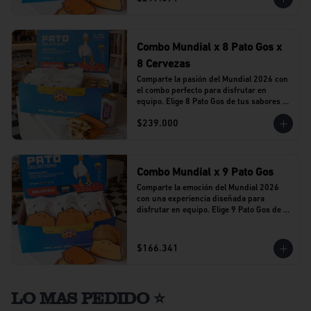
Combo Mundial x 8 Pato Gos x
8 Cervezas
Comparte la pasión del Mundial 2026 con 
el combo perfecto para disfrutar en 
equipo. Elige 8 Pato Gos de tus sabores 
favoritos y acompáñalos con 8 cervezas 
$239.000
Stella Artois en lata.
Combo Mundial x 9 Pato Gos
Comparte la emoción del Mundial 2026 
con una experiencia diseñada para 
disfrutar en equipo. Elige 9 Pato Gos de tu 
sabor favorito y vive cada partido 
acompañado del sabor que caracteriza a 
Al Agua Patos.
$166.341
LO MAS PEDIDO ⭐