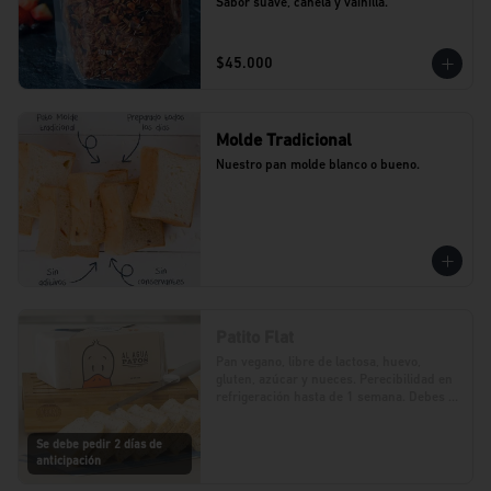
Sabor suave, canela y vainilla.
$45.000
Molde Tradicional
Nuestro pan molde blanco o bueno.
Patito Flat
Pan vegano, libre de lactosa, huevo, 
gluten, azúcar y nueces. Perecibilidad en 
refrigeración hasta de 1 semana. Debes 
realizar tu pedido con 2 días de 
anticipación.
Se debe pedir 2 días de
anticipación