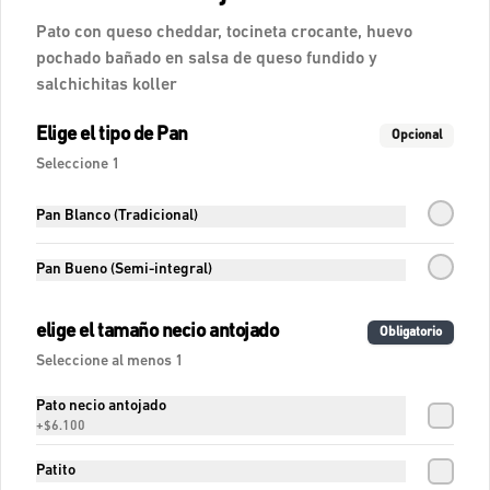
Pato con queso cheddar, tocineta crocante, huevo
$8.200
pochado bañado en salsa de queso fundido y
salchichitas koller
Frappe de Café
Elige el tipo de Pan
Opcional
Frapuccino con caramelo y café 
Nespresso
Seleccione 1
Pan Blanco (Tradicional)
$15.000
Pan Bueno (Semi-integral)
Fresca Lágrimas de Mora
elige el tamaño necio antojado
Obligatorio
Agua de lágrimas de mora, pomelo y 
hierbabuena.
Seleccione al menos 1
Pato necio antojado
+
$6.100
$15.100
Patito