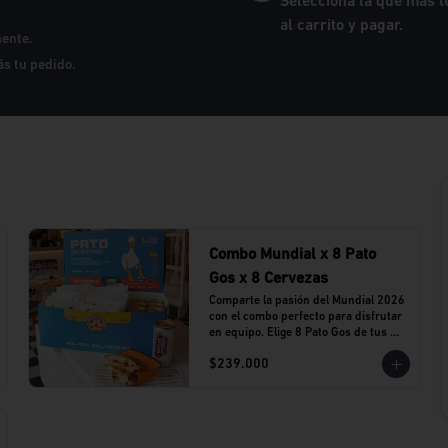
Selecciona la que más t
al carrito y pagar.
mente.
rás tu pedido.
Combo Mundial x 8 Pato
Gos x 8 Cervezas
Comparte la pasión del Mundial 2026 
con el combo perfecto para disfrutar 
en equipo. Elige 8 Pato Gos de tus 
sabores favoritos y acompáñalos con 
$239.000
8 cervezas Stella Artois en lata.