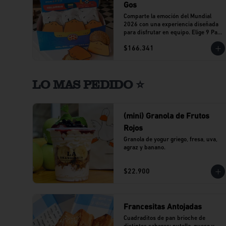
Gos
Comparte la emoción del Mundial 
2026 con una experiencia diseñada 
para disfrutar en equipo. Elige 9 Pato 
Gos de tu sabor favorito y vive cada 
$166.341
partido acompañado del sabor que 
caracteriza a Al Agua Patos.
LO MAS PEDIDO ⭐
(mini) Granola de Frutos
Rojos
Granola de yogur griego, fresa, uva, 
agraz y banano.
$22.900
Francesitas Antojadas
Cuadraditos de pan brioche de 