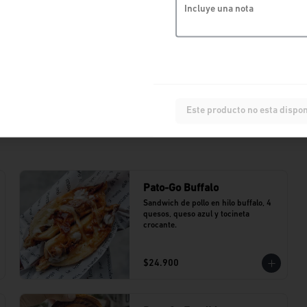
Este producto no esta dispon
Pato-Go Buffalo
Sandwich de pollo en hilo buffalo, 4 
quesos, queso azul y tocineta 
crocante.
$24.900