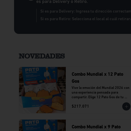
es para Delivery o Retiro.
Si es para Delivery: Ingresa tu dirección correcta
Si es para Retiro: Selecciona el local al cuál retira
NOVEDADES
Combo Mundial x 12 Pato
Gos
Vive la emoción del Mundial 2026 con 
una experiencia pensada para 
compartir. Elige 12 Pato Gos de tu 
sabor favorito y reúne a tu equipo 
$217.071
alrededor de una propuesta llena de 
sabor y buenos momentos.
Combo Mundial x 9 Pato