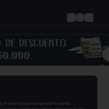
Login
r el día y hora para programar tu pedido.