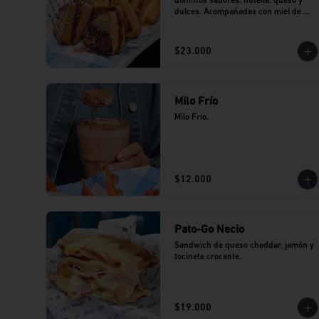
distintos sabores: nutella, queso y 
dulces. Acompañadas con miel de 
maple.
$23.000
Milo Frío
Milo Frío.
$12.000
Pato-Go Necio
Sandwich de queso cheddar, jamón y 
tocineta crocante.
$19.000