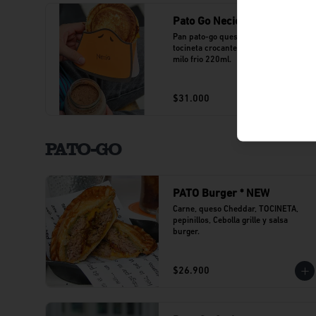
Pato Go Necio y Milo
Pan pato-go queso cheddar, jamón y 
tocineta crocante acompañado de un 
milo frio 220ml.
$31.000
PATO-GO
PATO Burger * NEW
Carne, queso Cheddar, TOCINETA, 
pepinillos, Cebolla grille y salsa 
burger.
$26.900