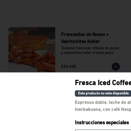
Francesitas de Queso +
Salchichitas Koller
Tostadas francesas rellenas de queso 
y salchichitas koller al estilo patos.
$39.000
Fresca Iced Coffe
Pato Go Necio Con Huevo +
Este producto no esta disponible
Milo Frio
Sanduche de queso cheddar, 
Espresso doble, leche de 
tocineta, jamón y huevo. acompañado 
hierbabuena, con café Nes
de milo frío
$33.100
Instrucciones especiales