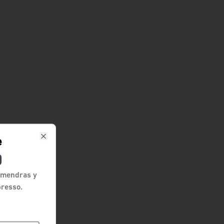
e
Close
almendras y
presso.