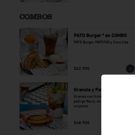
COMBOS
PATO Burger * en COMBO
PATO Burger, PAPOTAS y Coca Cola
$42.900
Granola y Pato Go
Granola con frutas tropicales y un 
pato go Necio, un emparedado 
crujiente.
$48.900