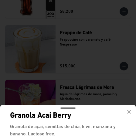
$8.200
Frappe de Café
Frapuccino con caramelo y café 
Nespresso
$15.000
Fresca Lágrimas de Mora
Agua de lágrimas de mora, pomelo y 
hierbabuena.
Granola Acai Berry
$15.100
Granola de açai, semillas de chía, kiwi, manzana y
banano. Lactose free.