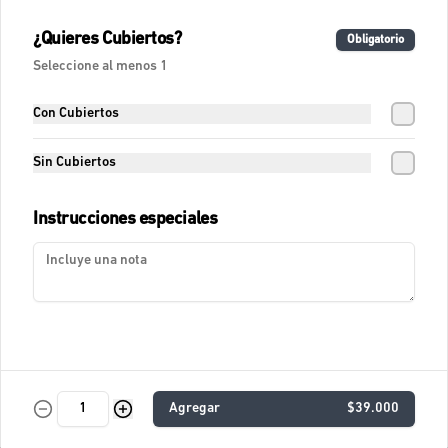
Fresca Sandia Tónica
¿Quieres Cubiertos?
Obligatorio
Agua fresca con tónica, sandía, lágrimas 
felices de naranja y romero.
Seleccione al menos 1
Con Cubiertos
$11.400
Sin Cubiertos
Fresca Tamarindo Tropical
Instrucciones especiales
Agua de tamarindo.
$10.900
Fresca de Lychees
Fresca con Lychees, fresas y toques 
Agregar
$39.000
cítricos.