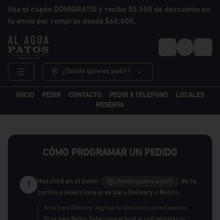
Usa el cupón DOMIGRATIS y recibe $5.500 de descuento en
tu envío por compras desde $60.000.
Login
¿Dónde quieres pedir?
INICIO
PEDIR
CONTACTO
PEDIR X TELEFONO
LOCALES
RESERVA
CÓMO PROGRAMAR UN PEDIDO
Haz click en el botón
de tu
¿Dónde quieres pedir?
1
carrito y selecciona si es para Delivery o Retiro.
Si es para Delivery: Ingresa tu dirección correctamente.
Si es para Retiro: Selecciona el local al cuál retirarás tu