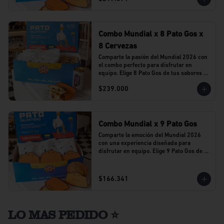
Combo Mundial x 8 Pato Gos x
8 Cervezas
Comparte la pasión del Mundial 2026 con 
el combo perfecto para disfrutar en 
equipo. Elige 8 Pato Gos de tus sabores 
favoritos y acompáñalos con 8 cervezas 
$239.000
Stella Artois en lata.
Combo Mundial x 9 Pato Gos
Comparte la emoción del Mundial 2026 
con una experiencia diseñada para 
disfrutar en equipo. Elige 9 Pato Gos de tu 
sabor favorito y vive cada partido 
acompañado del sabor que caracteriza a 
Al Agua Patos.
$166.341
LO MAS PEDIDO ⭐