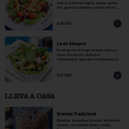
cherry, aceitunas negras, pepino, queso 
feta, garbanzo tostado y salmón fresco. 
Con un toque de perejil.
$48.000
La de Siempre
Ensalada con lechuga, tomates cherry y 
secos, bocconcini, aceitunas, 
champiñones, aguacate con balsámico de 
agraz y pesto.
$29.000
LLEVA A CASA
Granola Tradicional
Marañón, almendras tostadas, almendras 
enteras, coco deshidratado y avena. 