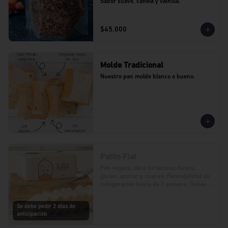
Sabor suave, canela y vainilla.
$45.000
Molde Tradicional
Nuestro pan molde blanco o bueno.
Patito Flat
Pan vegano, libre de lactosa, huevo, 
gluten, azúcar y nueces. Perecibilidad en 
refrigeración hasta de 1 semana. Debes 
realizar tu pedido con 2 días de 
anticipación.
Se debe pedir 2 días de
anticipación