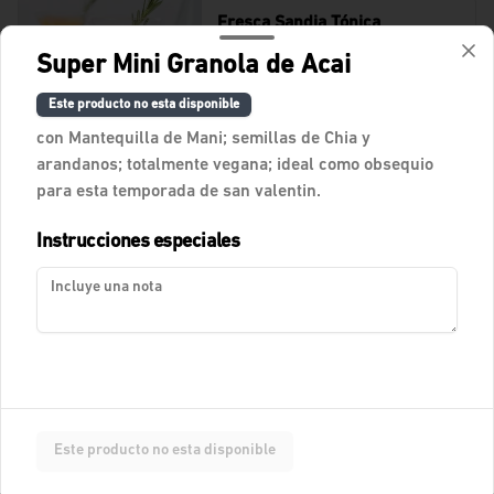
Fresca Sandia Tónica
Agua fresca con tónica, sandía, lágrimas 
Super Mini Granola de Acai
felices de naranja y romero.
Este producto no esta disponible
con Mantequilla de Mani; semillas de Chia y
$11.400
arandanos; totalmente vegana; ideal como obsequio
para esta temporada de san valentin.
Fresca Tamarindo Tropical
Instrucciones especiales
Agua de tamarindo.
$10.900
Fresca de Lychees
Fresca con Lychees, fresas y toques 
Este producto no esta disponible
cítricos.