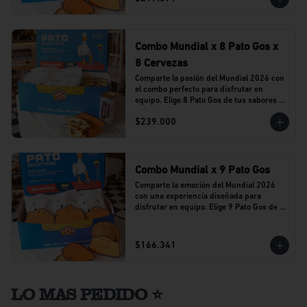
Combo Mundial x 8 Pato Gos x
8 Cervezas
Comparte la pasión del Mundial 2026 con 
el combo perfecto para disfrutar en 
equipo. Elige 8 Pato Gos de tus sabores 
favoritos y acompáñalos con 8 cervezas 
$239.000
Stella Artois en lata.
Combo Mundial x 9 Pato Gos
Comparte la emoción del Mundial 2026 
con una experiencia diseñada para 
disfrutar en equipo. Elige 9 Pato Gos de tu 
sabor favorito y vive cada partido 
acompañado del sabor que caracteriza a 
Al Agua Patos.
$166.341
LO MAS PEDIDO ⭐