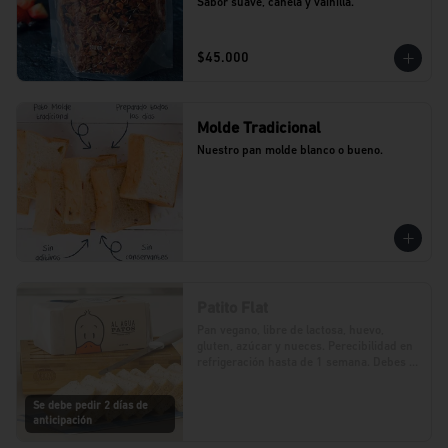
Sabor suave, canela y vainilla.
$45.000
Molde Tradicional
Nuestro pan molde blanco o bueno.
Patito Flat
Pan vegano, libre de lactosa, huevo, 
gluten, azúcar y nueces. Perecibilidad en 
refrigeración hasta de 1 semana. Debes 
realizar tu pedido con 2 días de 
anticipación.
Se debe pedir 2 días de
anticipación