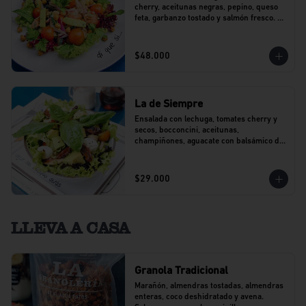
cherry, aceitunas negras, pepino, queso 
feta, garbanzo tostado y salmón fresco. 
Con un toque de perejil.
$48.000
La de Siempre
Ensalada con lechuga, tomates cherry y 
secos, bocconcini, aceitunas, 
champiñones, aguacate con balsámico de 
agraz y pesto.
$29.000
LLEVA A CASA
Granola Tradicional
Marañón, almendras tostadas, almendras 
enteras, coco deshidratado y avena. 