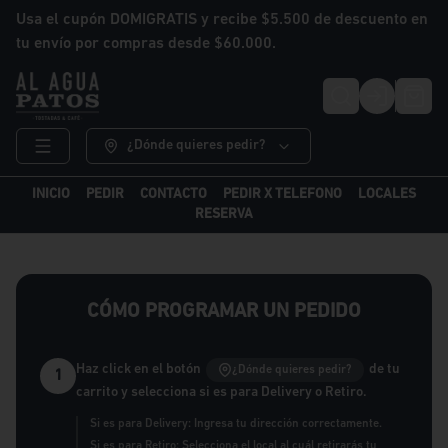
Usa el cupón DOMIGRATIS y recibe $5.500 de descuento en
tu envío por compras desde $60.000.
Login
¿Dónde quieres pedir?
INICIO
PEDIR
CONTACTO
PEDIR X TELEFONO
LOCALES
RESERVA
CÓMO PROGRAMAR UN PEDIDO
Haz click en el botón
de tu
¿Dónde quieres pedir?
1
carrito y selecciona si es para Delivery o Retiro.
Si es para Delivery: Ingresa tu dirección correctamente.
Si es para Retiro: Selecciona el local al cuál retirarás tu