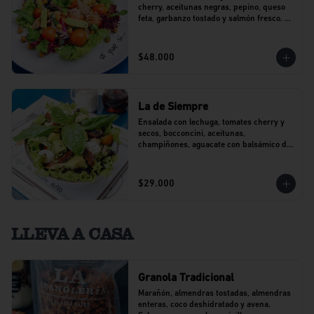
cherry, aceitunas negras, pepino, queso 
feta, garbanzo tostado y salmón fresco. 
Con un toque de perejil.
$48.000
La de Siempre
Ensalada con lechuga, tomates cherry y 
secos, bocconcini, aceitunas, 
champiñones, aguacate con balsámico de 
agraz y pesto.
$29.000
LLEVA A CASA
Granola Tradicional
Marañón, almendras tostadas, almendras 
enteras, coco deshidratado y avena. 