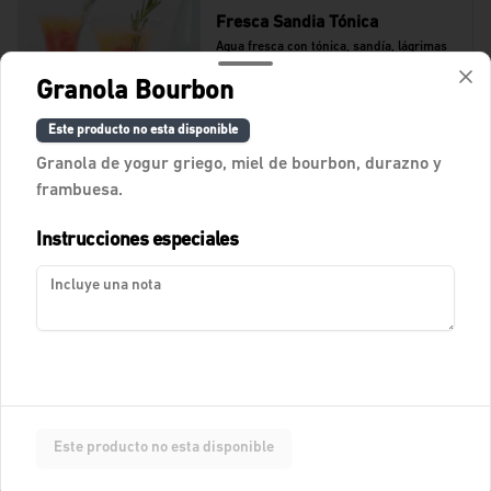
Fresca Sandia Tónica
Agua fresca con tónica, sandía, lágrimas 
felices de naranja y romero.
Granola Bourbon
Este producto no esta disponible
$11.400
Granola de yogur griego, miel de bourbon, durazno y
frambuesa.
Fresca Tamarindo Tropical
Instrucciones especiales
Agua de tamarindo.
$10.900
Fresca de Lychees
Fresca con Lychees, fresas y toques 
Este producto no esta disponible
cítricos.