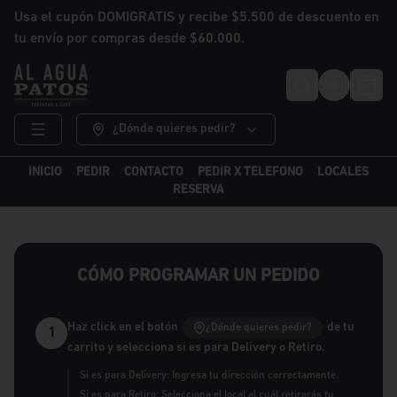
Usa el cupón DOMIGRATIS y recibe $5.500 de descuento en
tu envío por compras desde $60.000.
Login
¿Dónde quieres pedir?
INICIO
PEDIR
CONTACTO
PEDIR X TELEFONO
LOCALES
RESERVA
CÓMO PROGRAMAR UN PEDIDO
Haz click en el botón
de tu
¿Dónde quieres pedir?
1
carrito y selecciona si es para Delivery o Retiro.
Si es para Delivery: Ingresa tu dirección correctamente.
Si es para Retiro: Selecciona el local al cuál retirarás tu