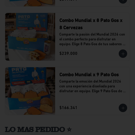
Combo Mundial x 8 Pato Gos x
8 Cervezas
Comparte la pasión del Mundial 2026 con 
el combo perfecto para disfrutar en 
equipo. Elige 8 Pato Gos de tus sabores 
favoritos y acompáñalos con 8 cervezas 
$239.000
Stella Artois en lata.
Combo Mundial x 9 Pato Gos
Comparte la emoción del Mundial 2026 
con una experiencia diseñada para 
disfrutar en equipo. Elige 9 Pato Gos de tu 
sabor favorito y vive cada partido 
acompañado del sabor que caracteriza a 
Al Agua Patos.
$166.341
LO MAS PEDIDO ⭐