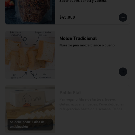
Sabor suave, canela y vainilla.
$45.000
Molde Tradicional
Nuestro pan molde blanco o bueno.
Patito Flat
Pan vegano, libre de lactosa, huevo, 
gluten, azúcar y nueces. Perecibilidad en 
refrigeración hasta de 1 semana. Debes 
realizar tu pedido con 2 días de 
anticipación.
Se debe pedir 2 días de
anticipación