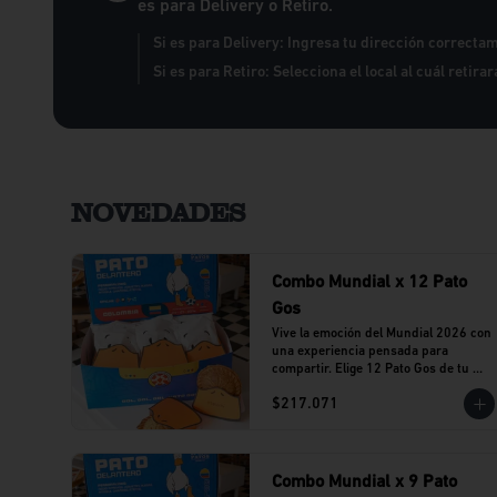
es para Delivery o Retiro.
Si es para Delivery: Ingresa tu dirección correcta
Si es para Retiro: Selecciona el local al cuál retira
NOVEDADES
Combo Mundial x 12 Pato
Gos
Vive la emoción del Mundial 2026 con 
una experiencia pensada para 
compartir. Elige 12 Pato Gos de tu 
sabor favorito y reúne a tu equipo 
$217.071
alrededor de una propuesta llena de 
sabor y buenos momentos.
Combo Mundial x 9 Pato