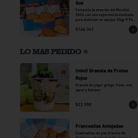
Gos
Comparte la emoción del Mundial 
2026 con una experiencia diseñada 
para disfrutar en equipo. Elige 9 Pato 
Gos de tu sabor favorito y vive cada 
$166.341
partido acompañado del sabor que 
caracteriza a Al Agua Patos.
LO MAS PEDIDO ⭐
(mini) Granola de Frutos
Rojos
Granola de yogur griego, fresa, uva, 
agraz y banano.
$22.900
Francesitas Antojadas
Cuadraditos de pan brioche de 