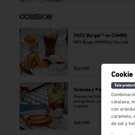
COMBOS
PATO Burger * en COMBO
PATO Burger, PAPOTAS y Coca Cola
$42.900
Cookie 
Este product
Granola y Pato Go
Combinació
Granola con frutas tropicales y un 
catalana, m
pato go Necio, un emparedado 
crujiente.
con arándan
caramelo, 
$48.900
de sal y he