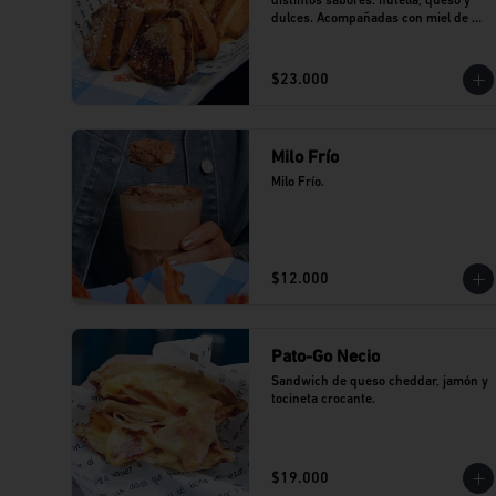
distintos sabores: nutella, queso y 
dulces. Acompañadas con miel de 
maple.
$23.000
Milo Frío
Milo Frío.
$12.000
Pato-Go Necio
Sandwich de queso cheddar, jamón y 
tocineta crocante.
$19.000