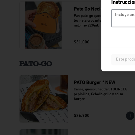
Instruccio
Pato Go Necio y Milo
Pan pato-go queso cheddar, jamón y 
tocineta crocante acompañado de un 
milo frio 220ml.
$31.000
Este produ
PATO-GO
PATO Burger * NEW
Carne, queso Cheddar, TOCINETA, 
pepinillos, Cebolla grille y salsa 
burger.
$26.900