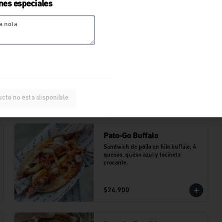
nes especiales
cto no esta disponible
Pato-Go Buffalo
Sandwich de pollo en hilo buffalo, 4 
quesos, queso azul y tocineta 
crocante.
$24.900