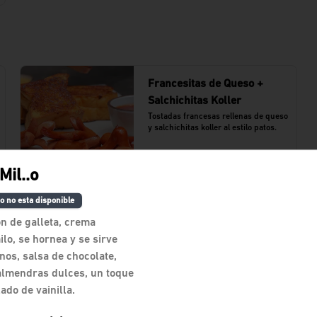
Francesitas de Queso +
Salchichitas Koller
Tostadas francesas rellenas de queso 
y salchichitas koller al estilo patos.
$39.000
Mil..o
o no esta disponible
Pato Go Necio Con Huevo +
n de galleta, crema
Milo Frio
ilo, se hornea y se sirve
Sanduche de queso cheddar, 
os, salsa de chocolate,
tocineta, jamón y huevo. acompañado 
de milo frío
almendras dulces, un toque
$33.100
lado de vainilla.