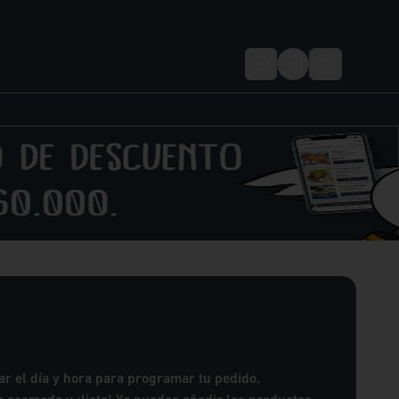
Login
r el día y hora para programar tu pedido.