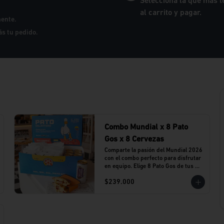
Selecciona la que más t
al carrito y pagar.
mente.
rás tu pedido.
Combo Mundial x 8 Pato
Gos x 8 Cervezas
Comparte la pasión del Mundial 2026 
con el combo perfecto para disfrutar 
en equipo. Elige 8 Pato Gos de tus 
sabores favoritos y acompáñalos con 
$239.000
8 cervezas Stella Artois en lata.