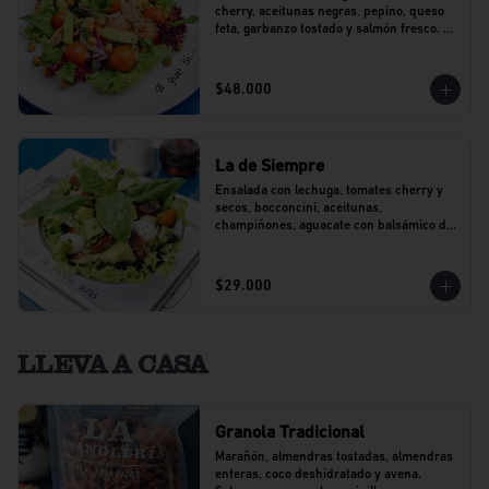
cherry, aceitunas negras, pepino, queso 
feta, garbanzo tostado y salmón fresco. 
Con un toque de perejil.
$48.000
La de Siempre
Ensalada con lechuga, tomates cherry y 
secos, bocconcini, aceitunas, 
champiñones, aguacate con balsámico de 
agraz y pesto.
$29.000
LLEVA A CASA
Granola Tradicional
Marañón, almendras tostadas, almendras 
enteras, coco deshidratado y avena. 