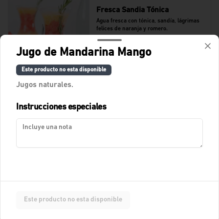
Fresca Sandia Tónica
Agua fresca con tónica, sandía, lágrimas 
felices de naranja y romero.
Jugo de Mandarina Mango
$11.400
Este producto no esta disponible
Jugos naturales.
Fresca Tamarindo Tropical
Instrucciones especiales
Agua de tamarindo.
$10.900
Fresca de Lychees
Fresca con Lychees, fresas y toques 
Este producto no esta disponible
cítricos.