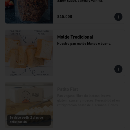
Sabor suave, canela y vainilla.
$45.000
Molde Tradicional
Nuestro pan molde blanco o bueno.
Patito Flat
Pan vegano, libre de lactosa, huevo, 
gluten, azúcar y nueces. Perecibilidad en 
refrigeración hasta de 1 semana. Debes 
realizar tu pedido con 2 días de 
anticipación.
Se debe pedir 2 días de
anticipación