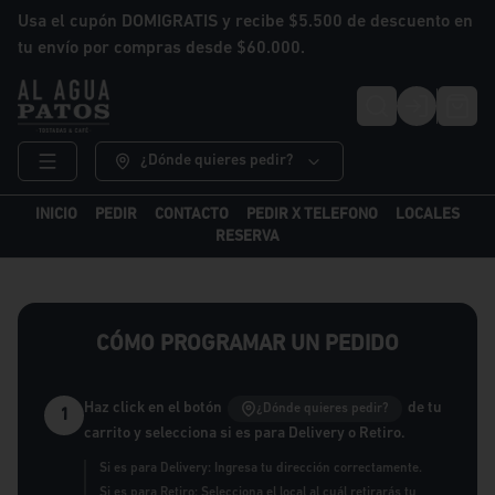
Usa el cupón DOMIGRATIS y recibe $5.500 de descuento en
tu envío por compras desde $60.000.
Login
¿Dónde quieres pedir?
INICIO
PEDIR
CONTACTO
PEDIR X TELEFONO
LOCALES
RESERVA
CÓMO PROGRAMAR UN PEDIDO
Haz click en el botón
de tu
¿Dónde quieres pedir?
1
carrito y selecciona si es para Delivery o Retiro.
Si es para Delivery: Ingresa tu dirección correctamente.
Si es para Retiro: Selecciona el local al cuál retirarás tu