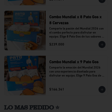
Combo Mundial x 8 Pato Gos x
8 Cervezas
Comparte la pasión del Mundial 2026 con 
el combo perfecto para disfrutar en 
equipo. Elige 8 Pato Gos de tus sabores 
favoritos y acompáñalos con 8 cervezas 
$239.000
Stella Artois en lata.
Combo Mundial x 9 Pato Gos
Comparte la emoción del Mundial 2026 
con una experiencia diseñada para 
disfrutar en equipo. Elige 9 Pato Gos de tu 
sabor favorito y vive cada partido 
acompañado del sabor que caracteriza a 
Al Agua Patos.
$166.341
LO MAS PEDIDO ⭐