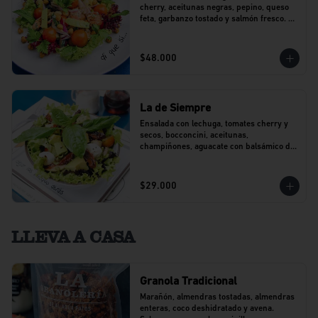
cherry, aceitunas negras, pepino, queso 
feta, garbanzo tostado y salmón fresco. 
Con un toque de perejil.
$48.000
La de Siempre
Ensalada con lechuga, tomates cherry y 
secos, bocconcini, aceitunas, 
champiñones, aguacate con balsámico de 
agraz y pesto.
$29.000
LLEVA A CASA
Granola Tradicional
Marañón, almendras tostadas, almendras 
enteras, coco deshidratado y avena. 