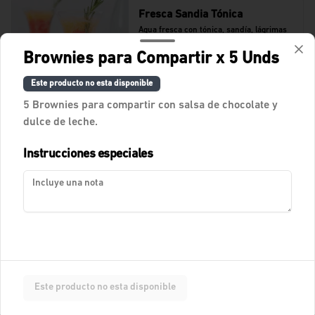
Fresca Sandia Tónica
Agua fresca con tónica, sandía, lágrimas 
felices de naranja y romero.
Brownies para Compartir x 5 Unds
Este producto no esta disponible
$11.400
5 Brownies para compartir con salsa de chocolate y
dulce de leche.
Fresca Tamarindo Tropical
Instrucciones especiales
Agua de tamarindo.
$10.900
Fresca de Lychees
Fresca con Lychees, fresas y toques 
Este producto no esta disponible
cítricos.