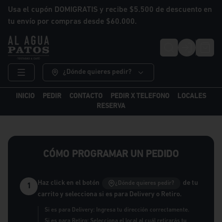
Usa el cupón DOMIGRATIS y recibe $5.500 de descuento en
tu envío por compras desde $60.000.
Login
¿Dónde quieres pedir?
INICIO
PEDIR
CONTACTO
PEDIR X TELEFONO
LOCALES
RESERVA
CÓMO PROGRAMAR UN PEDIDO
Haz click en el botón
de tu
¿Dónde quieres pedir?
1
carrito y selecciona si es para Delivery o Retiro.
Si es para Delivery: Ingresa tu dirección correctamente.
Si es para Retiro: Selecciona el local al cuál retirarás tu