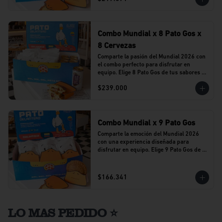
Combo Mundial x 8 Pato Gos x
8 Cervezas
Comparte la pasión del Mundial 2026 con 
el combo perfecto para disfrutar en 
equipo. Elige 8 Pato Gos de tus sabores 
favoritos y acompáñalos con 8 cervezas 
$239.000
Stella Artois en lata.
Combo Mundial x 9 Pato Gos
Comparte la emoción del Mundial 2026 
con una experiencia diseñada para 
disfrutar en equipo. Elige 9 Pato Gos de tu 
sabor favorito y vive cada partido 
acompañado del sabor que caracteriza a 
Al Agua Patos.
$166.341
LO MAS PEDIDO ⭐