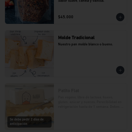
Sabor suave, canela y vainilla.
$45.000
Molde Tradicional
Nuestro pan molde blanco o bueno.
Patito Flat
Pan vegano, libre de lactosa, huevo, 
gluten, azúcar y nueces. Perecibilidad en 
refrigeración hasta de 1 semana. Debes 
realizar tu pedido con 2 días de 
anticipación.
Se debe pedir 2 días de
anticipación