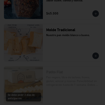
Sabor suave, canela y vainilla.
$45.000
Molde Tradicional
Nuestro pan molde blanco o bueno.
Patito Flat
Pan vegano, libre de lactosa, huevo, 
gluten, azúcar y nueces. Perecibilidad en 
refrigeración hasta de 1 semana. Debes 
realizar tu pedido con 2 días de 
anticipación.
Se debe pedir 2 días de
anticipación