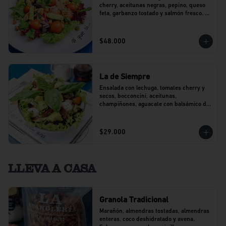
cherry, aceitunas negras, pepino, queso 
feta, garbanzo tostado y salmón fresco. 
Con un toque de perejil.
$48.000
La de Siempre
Ensalada con lechuga, tomates cherry y 
secos, bocconcini, aceitunas, 
champiñones, aguacate con balsámico de 
agraz y pesto.
$29.000
LLEVA A CASA
Granola Tradicional
Marañón, almendras tostadas, almendras 
enteras, coco deshidratado y avena. 