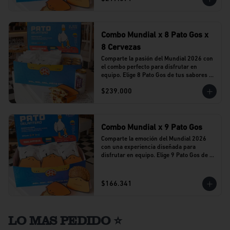
Combo Mundial x 8 Pato Gos x
8 Cervezas
Comparte la pasión del Mundial 2026 con 
el combo perfecto para disfrutar en 
equipo. Elige 8 Pato Gos de tus sabores 
favoritos y acompáñalos con 8 cervezas 
$239.000
Stella Artois en lata.
Combo Mundial x 9 Pato Gos
Comparte la emoción del Mundial 2026 
con una experiencia diseñada para 
disfrutar en equipo. Elige 9 Pato Gos de tu 
sabor favorito y vive cada partido 
acompañado del sabor que caracteriza a 
Al Agua Patos.
$166.341
LO MAS PEDIDO ⭐