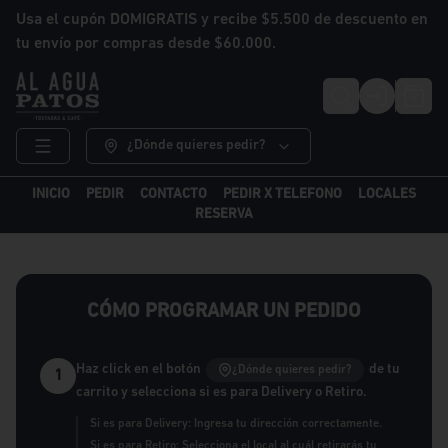
Usa el cupón DOMIGRATIS y recibe $5.500 de descuento en
tu envío por compras desde $60.000.
Login
¿Dónde quieres pedir?
INICIO
PEDIR
CONTACTO
PEDIR X TELEFONO
LOCALES
RESERVA
CÓMO PROGRAMAR UN PEDIDO
Haz click en el botón
de tu
¿Dónde quieres pedir?
1
carrito y selecciona si es para Delivery o Retiro.
Si es para Delivery: Ingresa tu dirección correctamente.
Si es para Retiro: Selecciona el local al cuál retirarás tu