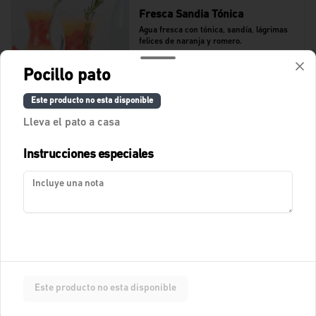
Fresca Sandia Tónica
Agua fresca con tónica, sandía, lágrimas 
felices de naranja y romero.
Pocillo pato
$11.400
Este producto no esta disponible
Lleva el pato a casa
Fresca Tamarindo Tropical
Instrucciones especiales
Agua de tamarindo.
$10.900
Fresca de Lychees
Fresca con Lychees, fresas y toques 
Este producto no esta disponible
cítricos.