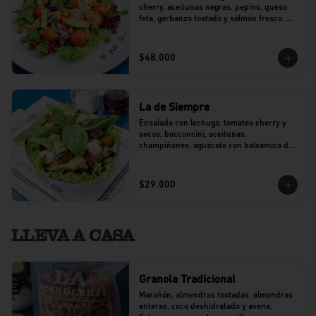
cherry, aceitunas negras, pepino, queso 
feta, garbanzo tostado y salmón fresco. 
Con un toque de perejil.
$48.000
La de Siempre
Ensalada con lechuga, tomates cherry y 
secos, bocconcini, aceitunas, 
champiñones, aguacate con balsámico de 
agraz y pesto.
$29.000
LLEVA A CASA
Granola Tradicional
Marañón, almendras tostadas, almendras 
enteras, coco deshidratado y avena. 