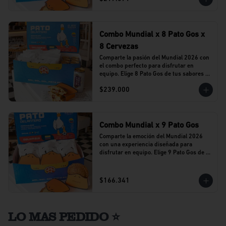
Combo Mundial x 8 Pato Gos x
8 Cervezas
Comparte la pasión del Mundial 2026 con 
el combo perfecto para disfrutar en 
equipo. Elige 8 Pato Gos de tus sabores 
favoritos y acompáñalos con 8 cervezas 
$239.000
Stella Artois en lata.
Combo Mundial x 9 Pato Gos
Comparte la emoción del Mundial 2026 
con una experiencia diseñada para 
disfrutar en equipo. Elige 9 Pato Gos de tu 
sabor favorito y vive cada partido 
acompañado del sabor que caracteriza a 
Al Agua Patos.
$166.341
LO MAS PEDIDO ⭐