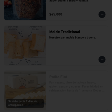
Sabor suave, canela y vainilla.
$45.000
Molde Tradicional
Nuestro pan molde blanco o bueno.
Patito Flat
Pan vegano, libre de lactosa, huevo, 
gluten, azúcar y nueces. Perecibilidad en 
refrigeración hasta de 1 semana. Debes 
realizar tu pedido con 2 días de 
anticipación.
Se debe pedir 2 días de
anticipación