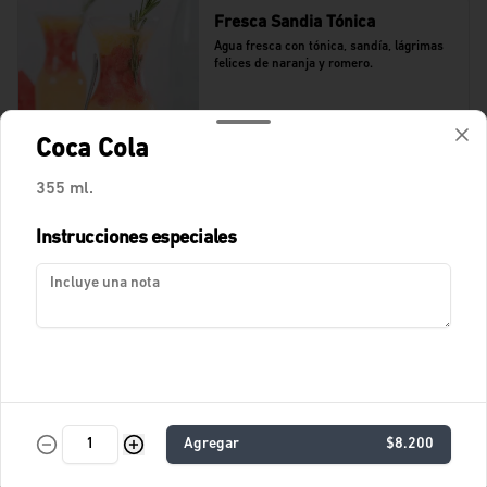
Fresca Sandia Tónica
Agua fresca con tónica, sandía, lágrimas 
felices de naranja y romero.
$11.400
Coca Cola
355 ml.
Fresca Tamarindo Tropical
Instrucciones especiales
Agua de tamarindo.
$10.900
Fresca de Lychees
Fresca con Lychees, fresas y toques 
Agregar
$8.200
cítricos.