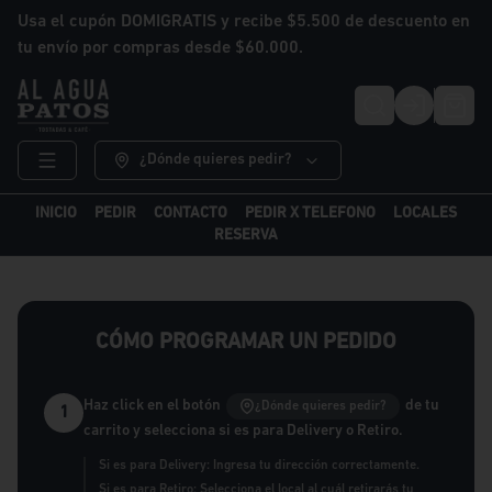
Usa el cupón DOMIGRATIS y recibe $5.500 de descuento en
tu envío por compras desde $60.000.
Login
¿Dónde quieres pedir?
INICIO
PEDIR
CONTACTO
PEDIR X TELEFONO
LOCALES
RESERVA
CÓMO PROGRAMAR UN PEDIDO
Haz click en el botón
de tu
¿Dónde quieres pedir?
1
carrito y selecciona si es para Delivery o Retiro.
Si es para Delivery: Ingresa tu dirección correctamente.
Si es para Retiro: Selecciona el local al cuál retirarás tu