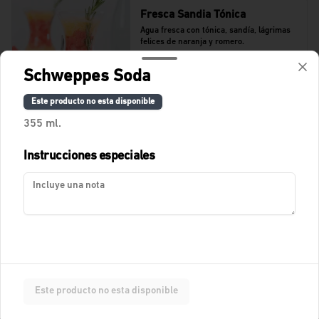
Fresca Sandia Tónica
Agua fresca con tónica, sandía, lágrimas 
felices de naranja y romero.
Schweppes Soda
$11.400
Este producto no esta disponible
355 ml.
Fresca Tamarindo Tropical
Instrucciones especiales
Agua de tamarindo.
$10.900
Fresca de Lychees
Fresca con Lychees, fresas y toques 
Este producto no esta disponible
cítricos.