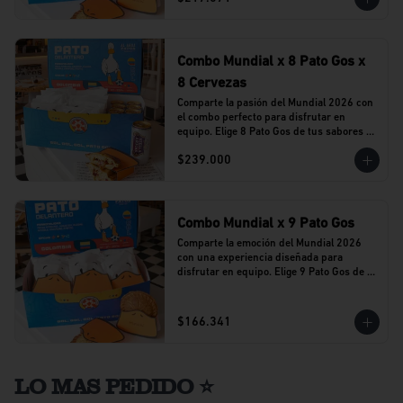
Combo Mundial x 8 Pato Gos x
8 Cervezas
Comparte la pasión del Mundial 2026 con 
el combo perfecto para disfrutar en 
equipo. Elige 8 Pato Gos de tus sabores 
favoritos y acompáñalos con 8 cervezas 
$239.000
Stella Artois en lata.
Combo Mundial x 9 Pato Gos
Comparte la emoción del Mundial 2026 
con una experiencia diseñada para 
disfrutar en equipo. Elige 9 Pato Gos de tu 
sabor favorito y vive cada partido 
acompañado del sabor que caracteriza a 
Al Agua Patos.
$166.341
LO MAS PEDIDO ⭐