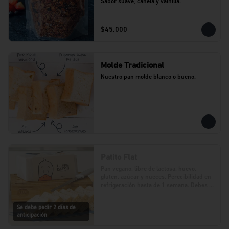
Sabor suave, canela y vainilla.
$45.000
Molde Tradicional
Nuestro pan molde blanco o bueno.
Patito Flat
Pan vegano, libre de lactosa, huevo, 
gluten, azúcar y nueces. Perecibilidad en 
refrigeración hasta de 1 semana. Debes 
realizar tu pedido con 2 días de 
anticipación.
Se debe pedir 2 días de
anticipación