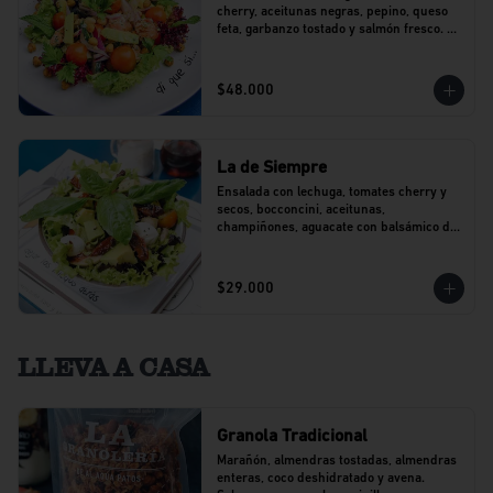
cherry, aceitunas negras, pepino, queso 
feta, garbanzo tostado y salmón fresco. 
Con un toque de perejil.
$48.000
La de Siempre
Ensalada con lechuga, tomates cherry y 
secos, bocconcini, aceitunas, 
champiñones, aguacate con balsámico de 
agraz y pesto.
$29.000
LLEVA A CASA
Granola Tradicional
Marañón, almendras tostadas, almendras 
enteras, coco deshidratado y avena. 