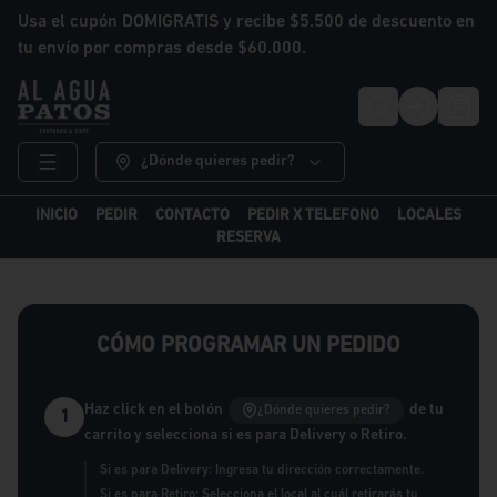
Usa el cupón DOMIGRATIS y recibe $5.500 de descuento en
tu envío por compras desde $60.000.
Login
¿Dónde quieres pedir?
INICIO
PEDIR
CONTACTO
PEDIR X TELEFONO
LOCALES
RESERVA
CÓMO PROGRAMAR UN PEDIDO
Haz click en el botón
de tu
¿Dónde quieres pedir?
1
carrito y selecciona si es para Delivery o Retiro.
Si es para Delivery: Ingresa tu dirección correctamente.
Si es para Retiro: Selecciona el local al cuál retirarás tu